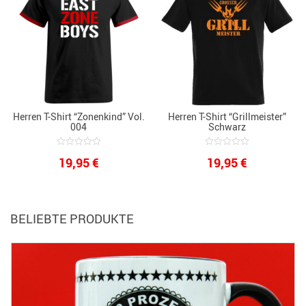
Herren T-Shirt “Zonenkind” Vol.
Herren T-Shirt “Grillmeister”
004
Schwarz
0
0
19,95
€
19,95
€
out
out
of
of
5
5
BELIEBTE PRODUKTE