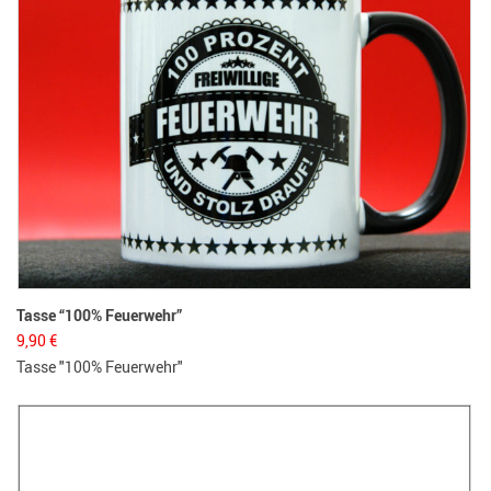
Tasse “100% Feuerwehr”
9,90
€
Tasse "100% Feuerwehr"
He
1
He