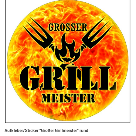
Bo
3,
Fl
Aufkleber/Sticker “Großer Grillmeister” rund