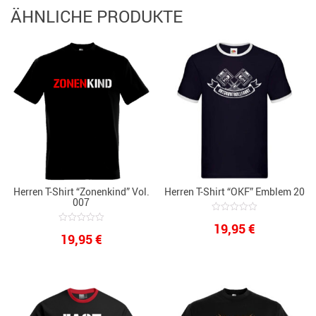
ÄHNLICHE PRODUKTE
Herren T-Shirt “Zonenkind” Vol.
Herren T-Shirt “OKF” Emblem 20
007
0
19,95
€
out
0
19,95
€
of
out
5
of
5