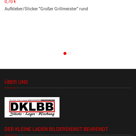
0,70
€
Aufkleber/Sticker "Großer Grillmeister" rund
Le
5,
Le
ÜBER UNS
DER KLEINE LADEN BILDERDIENST BEHRENDT