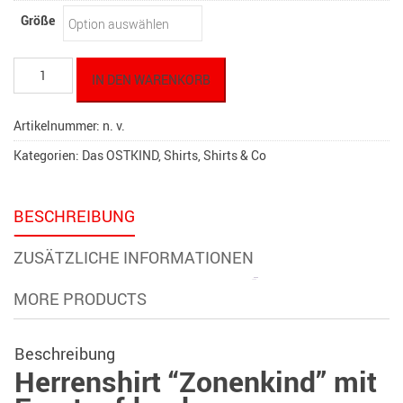
Größe
Herren
IN DEN WARENKORB
T-
Shirt
"Zonenkind"
Artikelnummer:
n. v.
Vol.
Kategorien:
Das OSTKIND
,
Shirts
,
Shirts & Co
014
Menge
BESCHREIBUNG
ZUSÄTZLICHE INFORMATIONEN
MORE PRODUCTS
Beschreibung
Herrenshirt “Zonenkind” mit