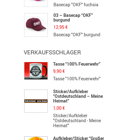
Basecap "OKF" fuchsia
03 – Basecap “OKF”
burgund
12,95
€
Basecap "OKF" burgund
VERKAUFSSCHLAGER
Tasse “100% Feuerwehr”
H
S
9,90
€
1
Tasse "100% Feuerwehr"
H
Sticker/Aufkleber
“Ostdeutschland – Meine
B
Heimat”
F
1,00
€
3
Sticker/Aufkleber
F
"Ostdeutschland - Meine
G
Heimat"
K
Aufkleber/Sticker “Großer
L