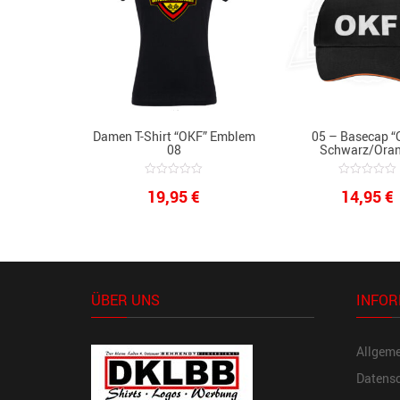
Damen T-Shirt “OKF” Emblem
05 – Basecap “
08
Schwarz/ora
0
0
19,95
€
14,95
€
out
out
of
of
5
5
ÜBER UNS
INFOR
Allgem
Datensc