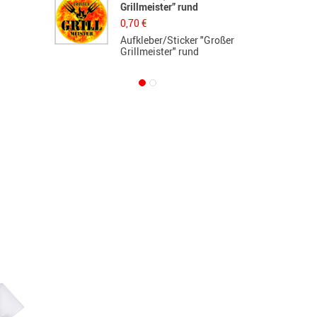
Grillmeister” rund
d
0,70
€
5
Aufkleber/Sticker "Großer
L
Grillmeister" rund
d