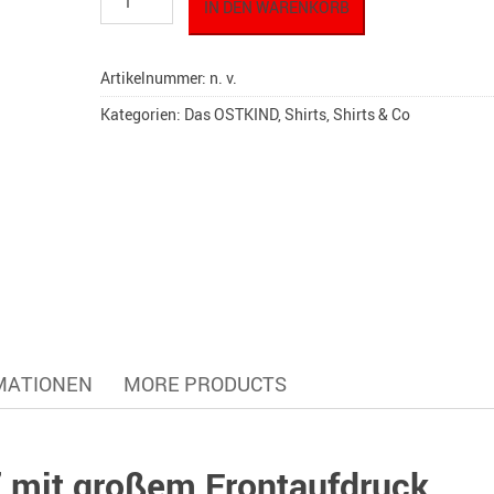
IN DEN WARENKORB
T-
Shirt
"Zonenkind"
Artikelnummer:
n. v.
Vol.
003
Kategorien:
Das OSTKIND
,
Shirts
,
Shirts & Co
Menge
MATIONEN
MORE PRODUCTS
” mit großem Frontaufdruck