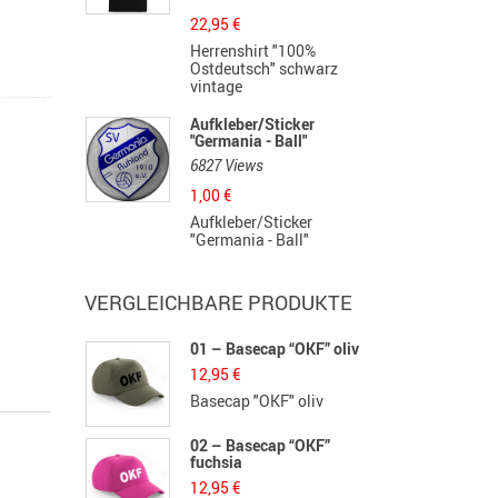
22,95
€
Herrenshirt "100%
Ostdeutsch" schwarz
vintage
Aufkleber/Sticker
"Germania - Ball"
6827 Views
1,00
€
Aufkleber/Sticker
"Germania - Ball"
VERGLEICHBARE PRODUKTE
01 – Basecap “OKF” oliv
12,95
€
Basecap "OKF" oliv
02 – Basecap “OKF”
fuchsia
12,95
€