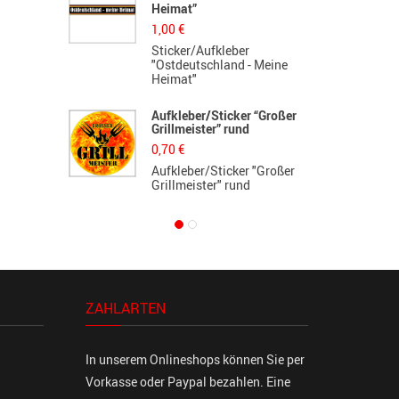
Heimat”
F
1,00
€
3
Sticker/Aufkleber
F
"Ostdeutschland - Meine
G
Heimat"
K
Aufkleber/Sticker “Großer
L
Grillmeister” rund
d
0,70
€
5
Aufkleber/Sticker "Großer
L
Grillmeister" rund
d
ZAHLARTEN
In unserem Onlineshops können Sie per
Vorkasse oder Paypal bezahlen. Eine