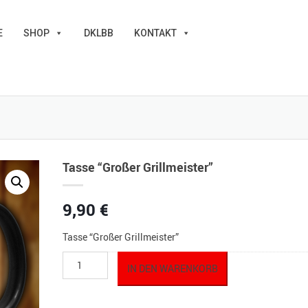
E
SHOP
DKLBB
KONTAKT
Tasse “Großer Grillmeister”
9,90
€
Tasse “Großer Grillmeister”
Tasse
IN DEN WARENKORB
"Großer
Grillmeister"
Menge