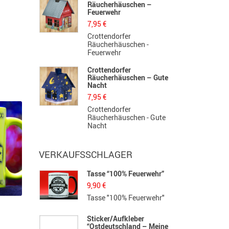
Räucherhäuschen –
Feuerwehr
7,95
€
Crottendorfer
Räucherhäuschen -
Feuerwehr
Crottendorfer
Räucherhäuschen – Gute
Nacht
7,95
€
Crottendorfer
Räucherhäuschen - Gute
Nacht
VERKAUFSSCHLAGER
Tasse “100% Feuerwehr”
H
S
9,90
€
1
Tasse "100% Feuerwehr"
H
Sticker/Aufkleber
“Ostdeutschland – Meine
B