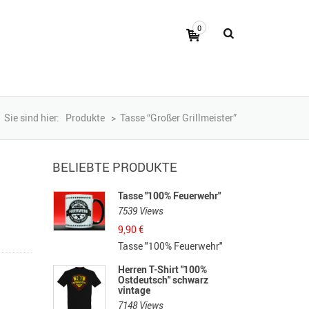
0
Sie sind hier:
Produkte
>
Tasse “Großer Grillmeister”
BELIEBTE PRODUKTE
Tasse "100% Feuerwehr"
7539 Views
9,90
€
Tasse "100% Feuerwehr"
Herren T-Shirt "100%
Ostdeutsch" schwarz
vintage
7148 Views