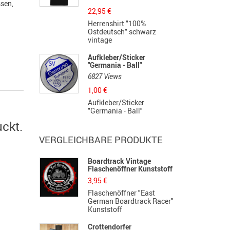
ssen
,
22,95
€
Herrenshirt "100%
Ostdeutsch" schwarz
vintage
Aufkleber/Sticker
"Germania - Ball"
6827 Views
1,00
€
Aufkleber/Sticker
"Germania - Ball"
ckt.
VERGLEICHBARE PRODUKTE
Boardtrack Vintage
Flaschenöffner Kunststoff
3,95
€
Flaschenöffner "East
German Boardtrack Racer"
Kunststoff
Crottendorfer