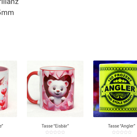
illanz
95mm
e”
Tasse “Eisbär”
Tasse “Angler”