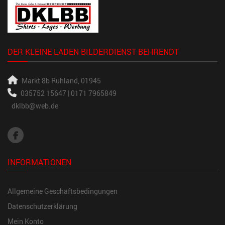
DER KLEINE LADEN BILDERDIENST BEHRENDT
Markt 8b
Ruhland, 01945
035752 15647 | 0171 7965849
dklbb@web.de
INFORMATIONEN
Allgemeine Geschäftsbedingungen
Datenschutzerklärung
Mein Konto