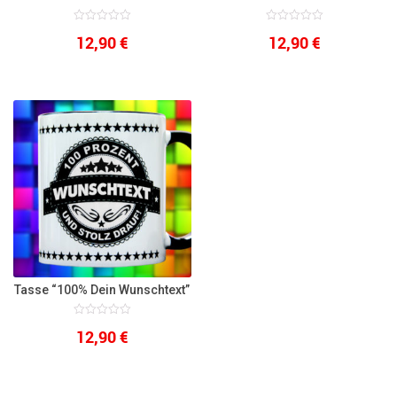
0
0
12,90
€
12,90
€
out
out
of
of
5
5
Tasse “100% Dein Wunschtext”
0
12,90
€
out
of
5