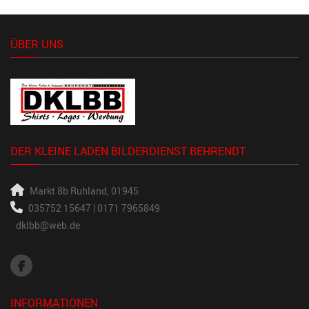
ÜBER UNS
DER KLEINE LADEN BILDERDIENST BEHRENDT
Markt 8b
Ruhland, 01945
035752 15647 | 0171 7965849
dklbb@web.de
INFORMATIONEN