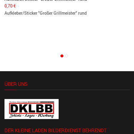
0,70
€
Aufkleber/Sticker "Großer Grillmeister" rund
Leus
5,85
Leus
ÜBER UNS
DER KLEINE LADEN BILDERDIENST BEHRENDT