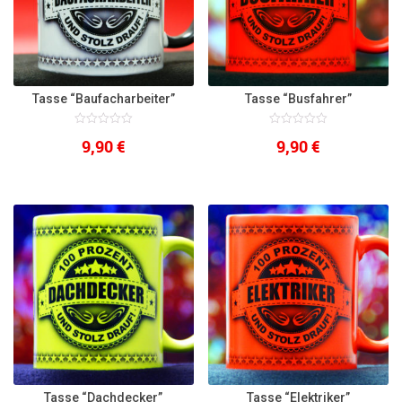
Tasse “Baufacharbeiter”
Tasse “Busfahrer”
0
0
9,90
€
9,90
€
out
out
of
of
5
5
Tasse “Dachdecker”
Tasse “Elektriker”