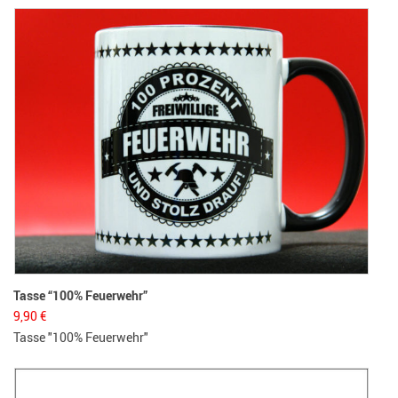
Tasse “100% Feuerwehr”
9,90
€
Tasse "100% Feuerwehr"
Herr