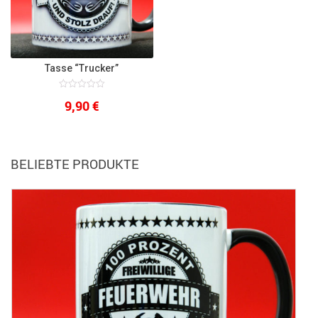
Tasse “Trucker”
0
9,90
€
out
of
5
BELIEBTE PRODUKTE