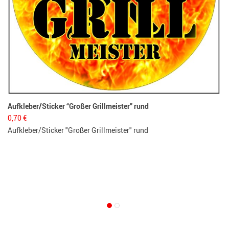
Aufkleber/Sticker “Großer Grillmeister” rund
0,70
€
Aufkleber/Sticker "Großer Grillmeister" rund
Le
5,
Le