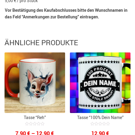
5,00 € / pro Stück
Vor Bestätigung des Kaufabschlusses bitte den Wunschnamen in
das Feld “Anmerkungen zur Bestellung” eintragen.
ÄHNLICHE PRODUKTE
Tasse “Reh”
Tasse “100% Dein Name”
0
0
Preisspanne:
7,90
€
–
12,90
€
12,90
€
out
out