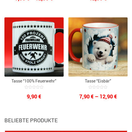
of
of
7,90 €
5
5
bis
12,90 €
Tasse “100% Feuerwehr”
Tasse “Eisbär”
0
0
Preis
9,90
€
7,90
€
–
12,90
€
out
out
of
of
7,90 €
5
5
bis
BELIEBTE PRODUKTE
12,90 