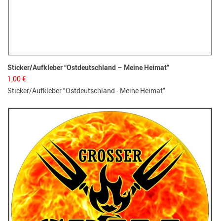
Sticker/Aufkleber “Ostdeutschland – Meine Heimat”
1,00
€
Sticker/Aufkleber "Ostdeutschland - Meine Heimat"
Bo
3,
Fl