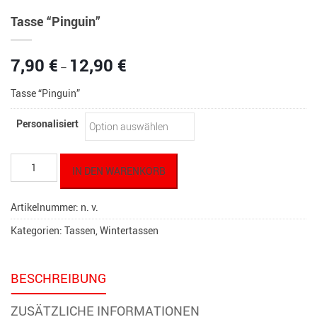
Tasse “Pinguin”
Preisspanne:
7,90
€
12,90
€
–
7,90 €
bis
Tasse “Pinguin”
12,90 €
Personalisiert
Tasse
IN DEN WARENKORB
"Pinguin"
Menge
Artikelnummer:
n. v.
Kategorien:
Tassen
,
Wintertassen
BESCHREIBUNG
ZUSÄTZLICHE INFORMATIONEN