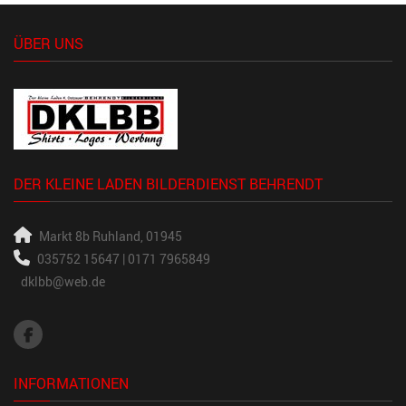
ÜBER UNS
DER KLEINE LADEN BILDERDIENST BEHRENDT
Markt 8b
Ruhland, 01945
035752 15647 | 0171 7965849
dklbb@web.de
INFORMATIONEN