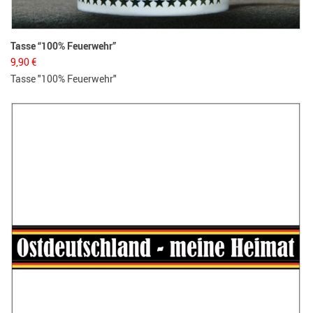
Tasse “100% Feuerwehr”
9,90
€
Tasse "100% Feuerwehr"
He
1
He