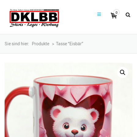
0
Sie sind hier:
Produkte
>
Tasse “Eisbär”