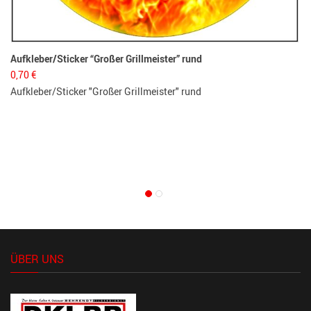
Aufkleber/Sticker “Großer Grillmeister” rund
0,70
€
Aufkleber/Sticker "Großer Grillmeister" rund
Le
5,
Le
ÜBER UNS