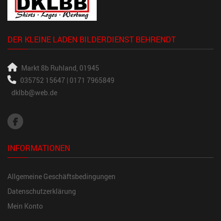
DER KLEINE LADEN BILDERDIENST BEHRENDT
Markt 8b
Ruhland, 01945
035752 15647 | 0171 7965849
dklbb@web.de
INFORMATIONEN
Allgemeine Geschäftsbedingungen
Datenschutzerklärung
Mein Konto