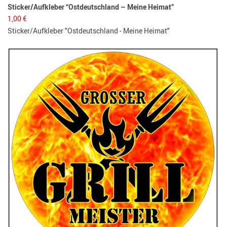
Sticker/Aufkleber “Ostdeutschland – Meine Heimat”
1,00
€
Sticker/Aufkleber "Ostdeutschland - Meine Heimat"
Bo
3,
Fl