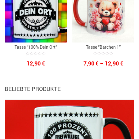
Tasse “100% Dein Ort”
Tasse “Bärchen 1”
0
0
Preis
12,90
€
7,90
€
–
12,90
€
out
out
of
of
7,90 €
5
5
bis
BELIEBTE PRODUKTE
12,90 