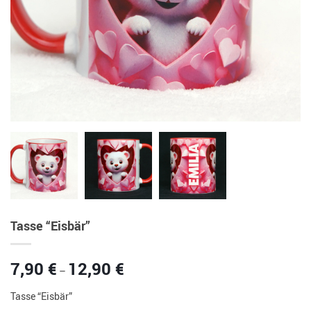
Tasse “Eisbär”
Preisspanne:
7,90
€
12,90
€
–
7,90 €
bis
Tasse “Eisbär”
12,90 €