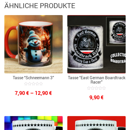
ÄHNLICHE PRODUKTE
Tasse “Schneemann 3”
Tasse “East German Boardtrack
Racer”
0
Preisspanne:
7,90
€
–
12,90
€
out
0
9,90
€
of
out
7,90 €
5
of
5
bis
12,90 €