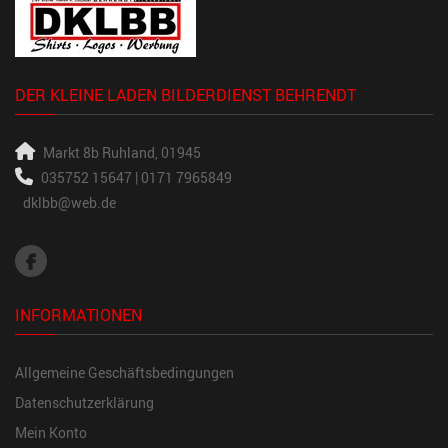
DER KLEINE LADEN BILDERDIENST BEHRENDT
Markt 8b
Ruhland, 01945
035752 15647 | 0171 7965849
dklbb@web.de
INFORMATIONEN
Allgemeine Geschäftsbedingungen
Datenschutzerklärung
Mein Konto