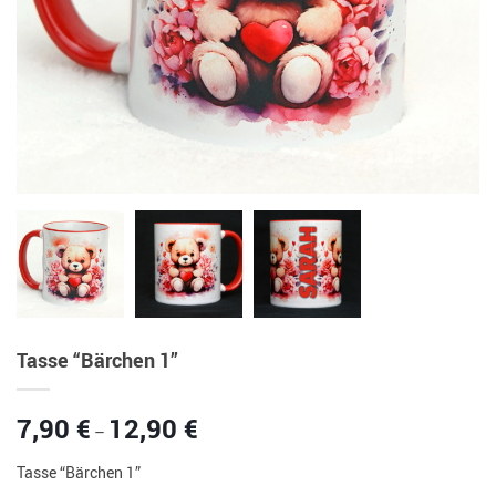
Tasse “Bärchen 1”
Preisspanne:
7,90
€
12,90
€
–
7,90 €
bis
Tasse “Bärchen 1”
12,90 €