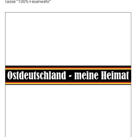
Tasse "100% Feuerwehr"
He
1
He