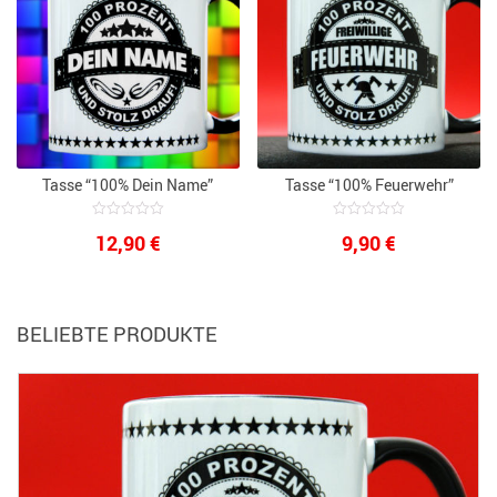
Tasse “100% Dein Name”
Tasse “100% Feuerwehr”
0
0
12,90
€
9,90
€
out
out
of
of
5
5
BELIEBTE PRODUKTE