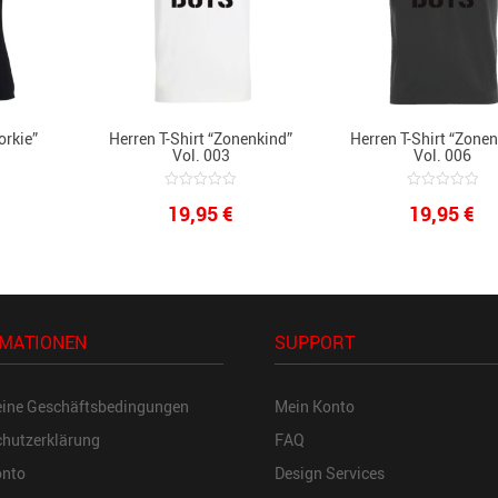
orkie”
Herren T-Shirt “Zonenkind”
Herren T-Shirt “Zone
Vol. 003
Vol. 006
0
0
19,95
€
19,95
€
out
out
of
of
5
5
MATIONEN
SUPPORT
eine Geschäftsbedingungen
Mein Konto
hutzerklärung
FAQ
onto
Design Services