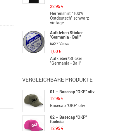
22,95
€
Herrenshirt "100%
Ostdeutsch" schwarz
vintage
Aufkleber/Sticker
"Germania - Ball"
6827 Views
1,00
€
Aufkleber/Sticker
"Germania - Ball"
VERGLEICHBARE PRODUKTE
01 – Basecap “OKF” oliv
12,95
€
Basecap "OKF" oliv
02 – Basecap “OKF”
fuchsia
12,95
€