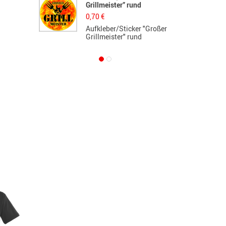
Grillmeister” rund
d
0,70
€
5
Aufkleber/Sticker "Großer
L
Grillmeister" rund
d