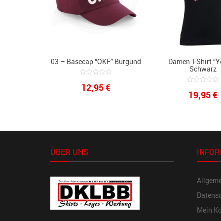
03 – Basecap “OKF” Burgund
Damen T-Shirt “Y
Schwarz
0
12,95
€
out
0
19,95
€
of
out
5
of
5
ÜBER UNS
INFOR
Allgem
Datensc
Mein K