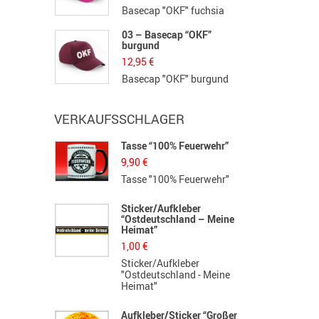
Basecap "OKF" fuchsia
03 – Basecap “OKF”
burgund
12,95
€
Basecap "OKF" burgund
VERKAUFSSCHLAGER
Tasse “100% Feuerwehr”
H
S
9,90
€
1
Tasse "100% Feuerwehr"
H
Sticker/Aufkleber
“Ostdeutschland – Meine
B
Heimat”
F
1,00
€
3
Sticker/Aufkleber
F
"Ostdeutschland - Meine
G
Heimat"
K
Aufkleber/Sticker “Großer
L