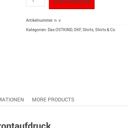
IN DEN WARENKORB
T-
Shirt
"OKF"
Artikelnummer:
n. v.
Emblem
19
Kategorien:
Das OSTKIND
,
OKF
,
Shirts
,
Shirts & Co
Menge
MATIONEN
MORE PRODUCTS
rontaufdruck