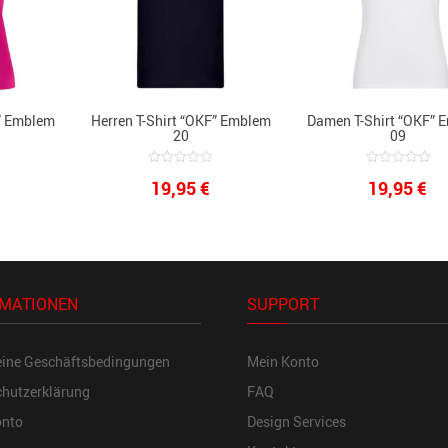
” Emblem
Herren T-Shirt “OKF” Emblem
Damen T-Shirt “OKF” 
20
09
0
0
19,95
€
19,95
€
out
out
of
of
5
5
MATIONEN
SUPPORT
eine Geschäftsbedingungen
Mein Konto
hutzerklärung
FAQ
onto
Design Services