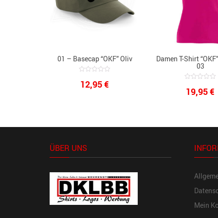
01 – Basecap “OKF” Oliv
Damen T-Shirt “OKF
03
0
12,95
€
out
0
19,95
€
of
out
5
of
5
ÜBER UNS
INFOR
Allgem
Datensc
Mein K