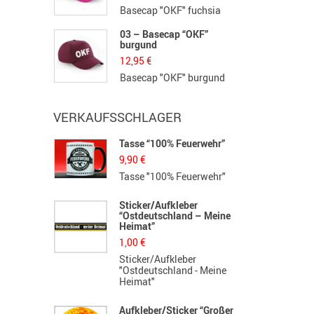
Basecap "OKF" fuchsia
03 – Basecap “OKF”
burgund
12,95
€
Basecap "OKF" burgund
VERKAUFSSCHLAGER
Tasse “100% Feuerwehr”
H
S
9,90
€
1
Tasse "100% Feuerwehr"
H
Sticker/Aufkleber
“Ostdeutschland – Meine
B
Heimat”
F
1,00
€
3
Sticker/Aufkleber
F
"Ostdeutschland - Meine
G
Heimat"
K
Aufkleber/Sticker “Großer
L