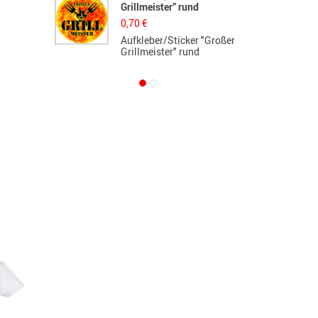
Grillmeister” rund
d
0,70
€
5
Aufkleber/Sticker "Großer
L
Grillmeister" rund
d