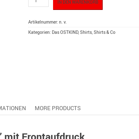
IN DEN WARENKORB
T-
Shirt
"Zonenkind"
Artikelnummer:
n. v.
Vol.
009
Kategorien:
Das OSTKIND
,
Shirts
,
Shirts & Co
Menge
MATIONEN
MORE PRODUCTS
 mit Frontaufdruck