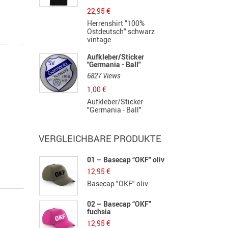
22,95
€
Herrenshirt "100%
Ostdeutsch" schwarz
vintage
Aufkleber/Sticker
"Germania - Ball"
6827 Views
1,00
€
Aufkleber/Sticker
"Germania - Ball"
VERGLEICHBARE PRODUKTE
01 – Basecap “OKF” oliv
12,95
€
Basecap "OKF" oliv
02 – Basecap “OKF”
fuchsia
12,95
€