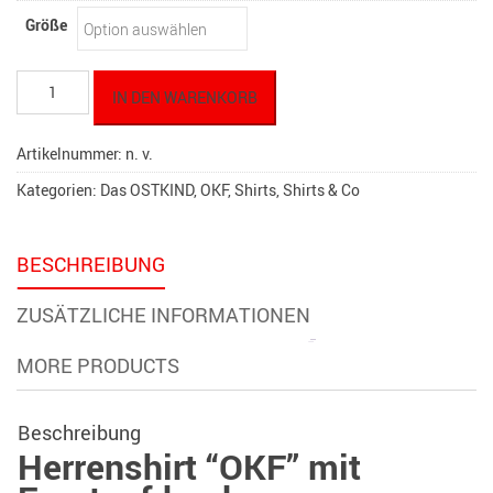
Größe
Herren
IN DEN WARENKORB
T-
Shirt
"OKF"
Artikelnummer:
n. v.
Emblem
Kategorien:
Das OSTKIND
,
OKF
,
Shirts
,
Shirts & Co
20
Menge
BESCHREIBUNG
ZUSÄTZLICHE INFORMATIONEN
MORE PRODUCTS
Beschreibung
Herrenshirt “OKF” mit