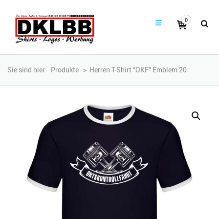
0
Sie sind hier:
Produkte
>
Herren T-Shirt “OKF” Emblem 20