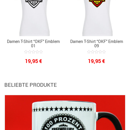
Damen T-Shirt “OKF” Emblem
Damen T-Shirt “OKF” Emblem
01
09
0
0
19,95
€
19,95
€
out
out
of
of
5
5
BELIEBTE PRODUKTE