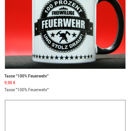
Tasse “100% Feuerwehr”
9,90
€
Tasse "100% Feuerwehr"
He
1
He