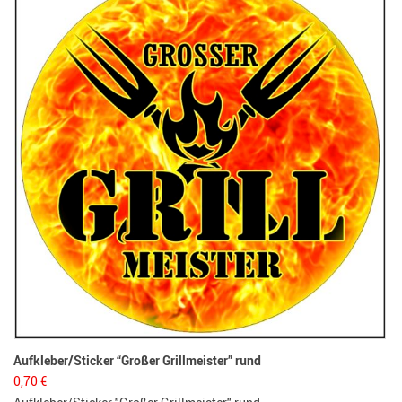
3,
Fl
Aufkleber/Sticker “Großer Grillmeister” rund
0,70
€