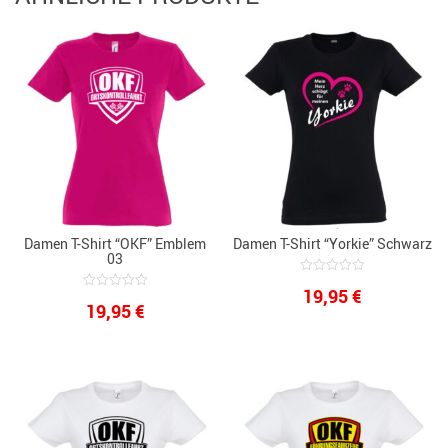
Damen T-Shirt “OKF” Emblem
Damen T-Shirt “Yorkie” Schwarz
03
0
19,95
€
out
0
19,95
€
of
out
5
of
5