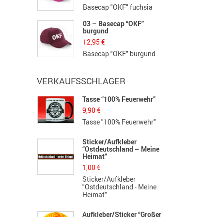
Basecap "OKF" fuchsia
03 – Basecap “OKF”
burgund
12,95
€
Basecap "OKF" burgund
VERKAUFSSCHLAGER
Tasse “100% Feuerwehr”
H
S
9,90
€
1
Tasse "100% Feuerwehr"
H
Sticker/Aufkleber
“Ostdeutschland – Meine
B
Heimat”
F
1,00
€
3
Sticker/Aufkleber
F
"Ostdeutschland - Meine
G
Heimat"
K
Aufkleber/Sticker “Großer
L