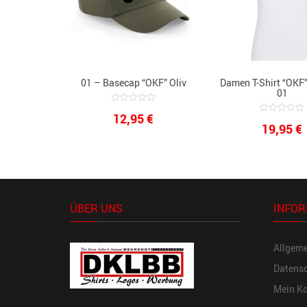
01 – Basecap “OKF” Oliv
Damen T-Shirt “OKF
01
0
12,95
€
out
0
19,95
€
of
out
5
of
5
ÜBER UNS
INFOR
Allgem
Datensc
Mein K