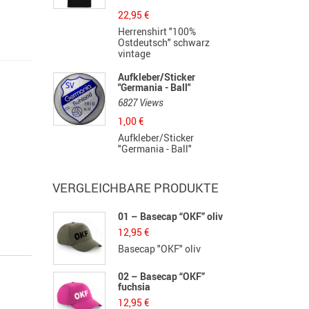
22,95
€
Herrenshirt "100%
Ostdeutsch" schwarz
vintage
Aufkleber/Sticker
"Germania - Ball"
6827 Views
1,00
€
Aufkleber/Sticker
"Germania - Ball"
VERGLEICHBARE PRODUKTE
01 – Basecap “OKF” oliv
12,95
€
Basecap "OKF" oliv
02 – Basecap “OKF”
fuchsia
12,95
€