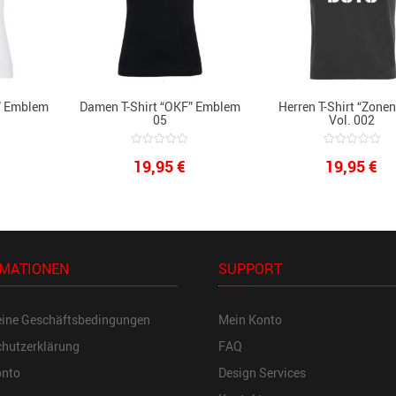
” Emblem
Damen T-Shirt “OKF” Emblem
Herren T-Shirt “Zone
05
Vol. 002
0
0
19,95
€
19,95
€
out
out
of
of
5
5
MATIONEN
SUPPORT
eine Geschäftsbedingungen
Mein Konto
hutzerklärung
FAQ
onto
Design Services