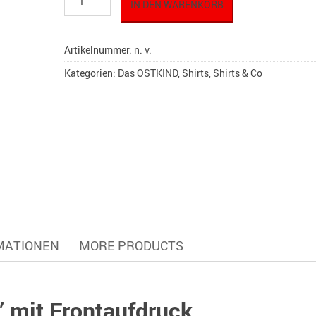
IN DEN WARENKORB
T-
Shirt
"Zonenkind"
Artikelnummer:
n. v.
Vol.
001
Kategorien:
Das OSTKIND
,
Shirts
,
Shirts & Co
Menge
MATIONEN
MORE PRODUCTS
 mit Frontaufdruck