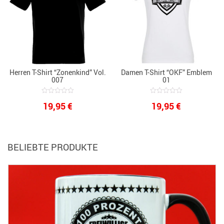
Herren T-Shirt “Zonenkind” Vol.
Damen T-Shirt “OKF” Emblem
007
01
0
0
19,95
€
19,95
€
out
out
of
of
5
5
BELIEBTE PRODUKTE