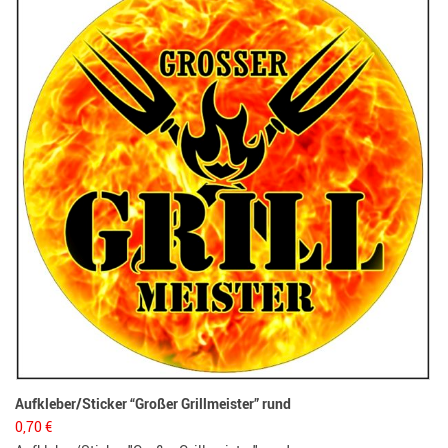
3,
Fl
Aufkleber/Sticker “Großer Grillmeister” rund
0,70
€