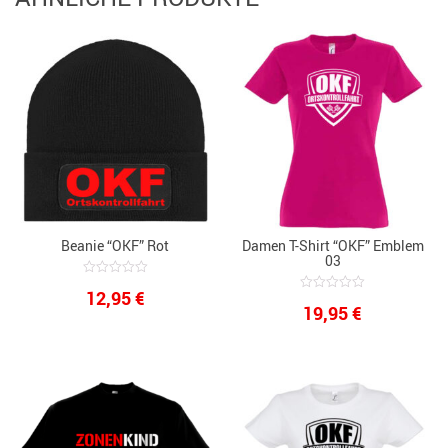
Beanie “OKF” Rot
Damen T-Shirt “OKF” Emblem
03
0
12,95
€
out
0
19,95
€
of
out
5
of
5