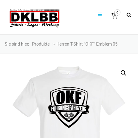
0
Sie sind hier:
Produkte
>
Herren T-Shirt “OKF” Emblem 05