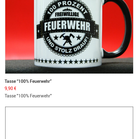
Tasse “100% Feuerwehr”
9,90
€
Tasse "100% Feuerwehr"
He
1
He