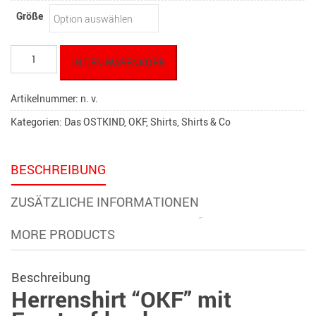
Größe
Herren
IN DEN WARENKORB
T-
Shirt
"OKF"
Artikelnummer:
n. v.
Emblem
Kategorien:
Das OSTKIND
,
OKF
,
Shirts
,
Shirts & Co
05
Menge
BESCHREIBUNG
ZUSÄTZLICHE INFORMATIONEN
MORE PRODUCTS
Beschreibung
Herrenshirt “OKF” mit