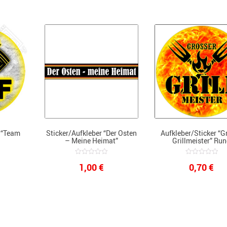
r “Team
Sticker/Aufkleber “Der Osten
Aufkleber/Sticker “G
– Meine Heimat”
Grillmeister” Ru
0
0
1,00
€
0,70
€
out
out
of
of
5
5