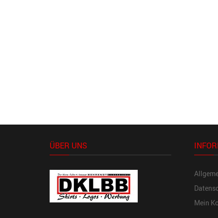
ÜBER UNS
INFOR
Allgem
Datensc
Mein K