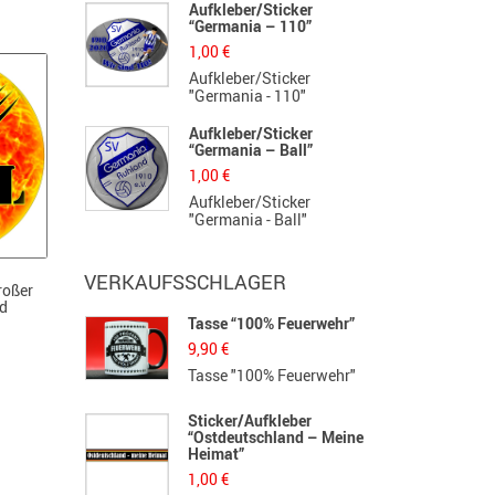
Aufkleber/Sticker
“Germania – 110”
1,00
€
Aufkleber/Sticker
"Germania - 110"
Aufkleber/Sticker
“Germania – Ball”
1,00
€
Aufkleber/Sticker
"Germania - Ball"
VERKAUFSSCHLAGER
roßer
nd
Tasse “100% Feuerwehr”
H
S
9,90
€
1
Tasse "100% Feuerwehr"
H
Sticker/Aufkleber
“Ostdeutschland – Meine
B
Heimat”
F
1,00
€
3