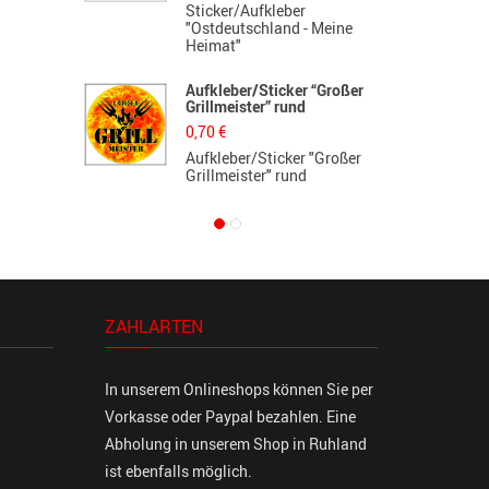
Sticker/Aufkleber
F
"Ostdeutschland - Meine
G
Heimat"
K
Aufkleber/Sticker “Großer
L
Grillmeister” rund
d
0,70
€
5
Aufkleber/Sticker "Großer
L
Grillmeister" rund
d
ZAHLARTEN
In unserem Onlineshops können Sie per
Vorkasse oder Paypal bezahlen. Eine
Abholung in unserem Shop in Ruhland
ist ebenfalls möglich.