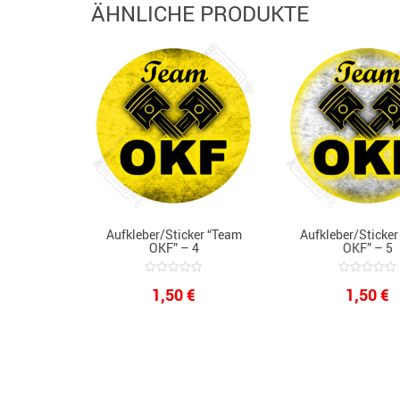
ÄHNLICHE PRODUKTE
Aufkleber/Sticker “Team
Aufkleber/Sticke
OKF” – 4
OKF” – 5
0
0
1,50
€
1,50
€
out
out
of
of
5
5