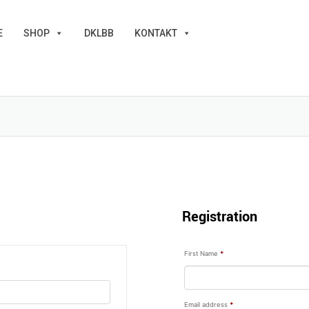
E
SHOP
DKLBB
KONTAKT
Registration
First Name
*
Email address
*