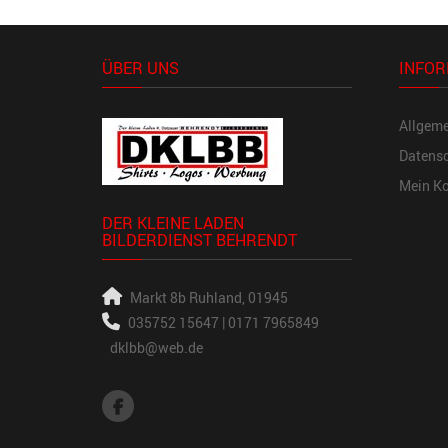
ÜBER UNS
INFOR
Allgem
Datensc
Mein K
DER KLEINE LADEN
BILDERDIENST BEHRENDT
Markt 8b
Ruhland, 01945
035752 15647 | 0171 7965849
dklbb@web.de