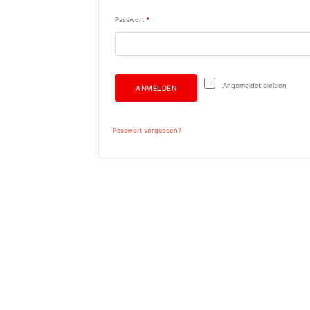
Erforderlich
Passwort
*
Angemeldet bleiben
ANMELDEN
Passwort vergessen?